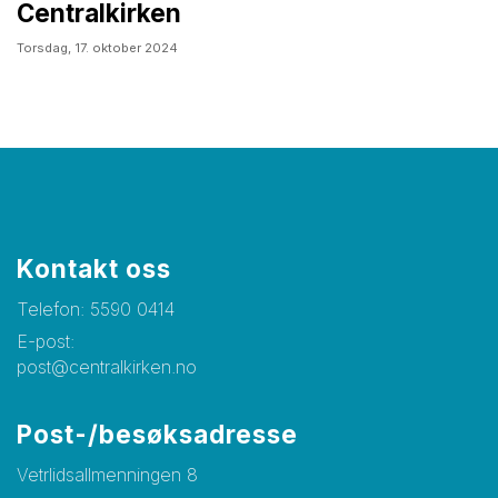
Centralkirken
Torsdag,
17. oktober 2024
Kontakt oss
Telefon:
5
590 0414
E-post:
post@centralkirken.no
Post-/besøksadresse
Vetrlidsallmenningen 8