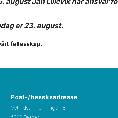
. august Jan Lillevik har ansvar f
ag er 23. august.
årt fellesskap.
Post-/besøksadresse
Vetrlidsallmenningen 8
5003 Bergen