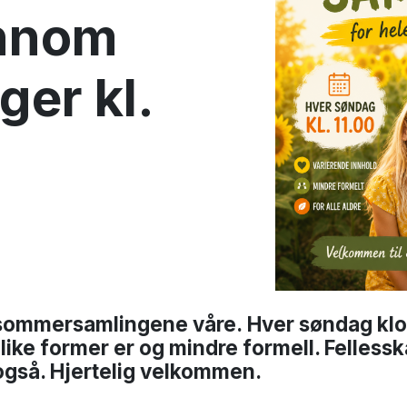
nnom
er kl.
sommersamlingene våre. Hver søndag klok
ulike former er og mindre formell. Fellessk
så. Hjertelig velkommen.