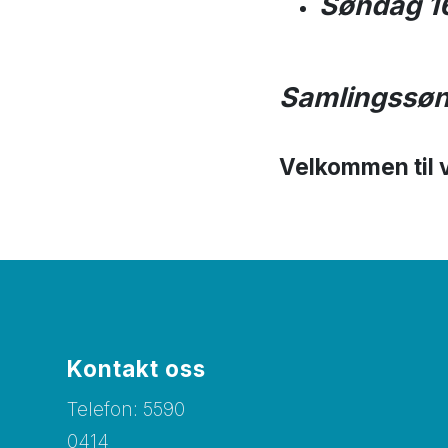
Søndag 16
Samlingssønd
Velkommen til v
Kontakt oss
Telefon:
5
590
0414