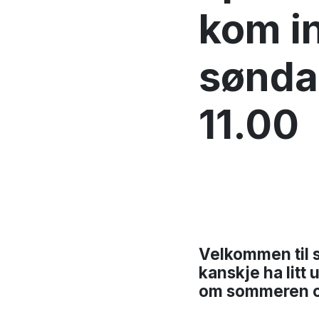
kom i
søndag
11.00
Velkommen til 
kanskje ha litt 
om sommeren og